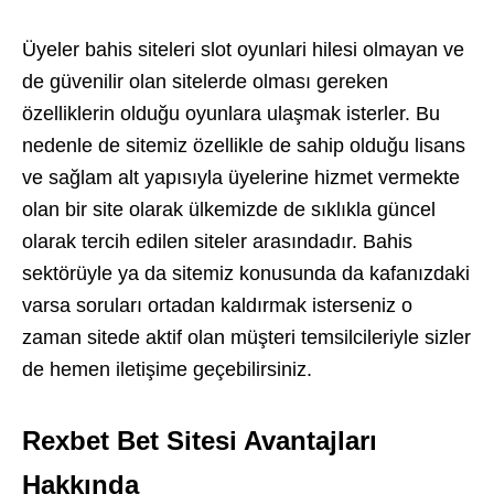
Üyeler bahis siteleri slot oyunlari hilesi olmayan ve
de güvenilir olan sitelerde olması gereken
özelliklerin olduğu oyunlara ulaşmak isterler. Bu
nedenle de sitemiz özellikle de sahip olduğu lisans
ve sağlam alt yapısıyla üyelerine hizmet vermekte
olan bir site olarak ülkemizde de sıklıkla güncel
olarak tercih edilen siteler arasındadır. Bahis
sektörüyle ya da sitemiz konusunda da kafanızdaki
varsa soruları ortadan kaldırmak isterseniz o
zaman sitede aktif olan müşteri temsilcileriyle sizler
de hemen iletişime geçebilirsiniz.
Rexbet Bet Sitesi Avantajları
Hakkında