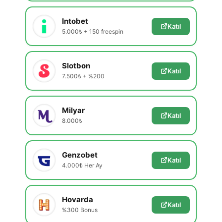
Intobet
Katıl
5.000₺ + 150 freespin
Slotbon
Katıl
7.500₺ + %200
Milyar
Katıl
8.000₺
Genzobet
Katıl
4.000₺ Her Ay
Hovarda
Katıl
%300 Bonus