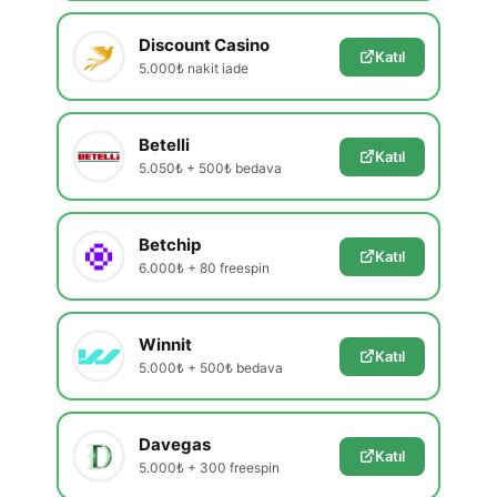
Discount Casino
Katıl
5.000₺ nakit iade
Betelli
Katıl
5.050₺ + 500₺ bedava
Betchip
Katıl
6.000₺ + 80 freespin
Winnit
Katıl
5.000₺ + 500₺ bedava
Davegas
Katıl
5.000₺ + 300 freespin