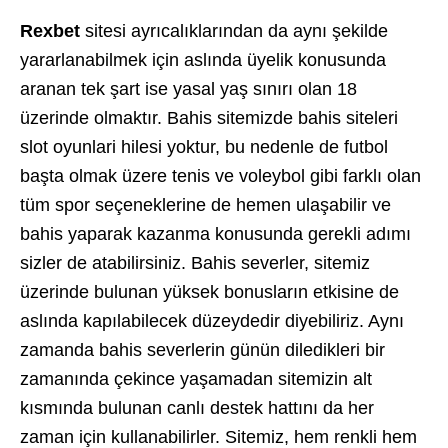
Rexbet
sitesi ayrıcalıklarından da aynı şekilde
yararlanabilmek için aslında üyelik konusunda
aranan tek şart ise yasal yaş sınırı olan 18
üzerinde olmaktır. Bahis sitemizde bahis siteleri
slot oyunlari hilesi yoktur, bu nedenle de futbol
başta olmak üzere tenis ve voleybol gibi farklı olan
tüm spor seçeneklerine de hemen ulaşabilir ve
bahis yaparak kazanma konusunda gerekli adımı
sizler de atabilirsiniz. Bahis severler, sitemiz
üzerinde bulunan yüksek bonusların etkisine de
aslında kapılabilecek düzeydedir diyebiliriz. Aynı
zamanda bahis severlerin günün diledikleri bir
zamanında çekince yaşamadan sitemizin alt
kısmında bulunan canlı destek hattını da her
zaman için kullanabilirler. Sitemiz, hem renkli hem