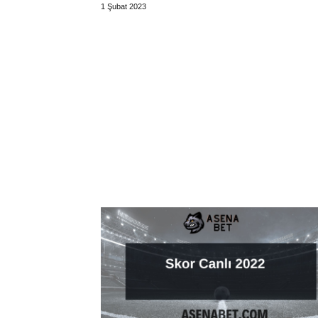
1 Şubat 2023