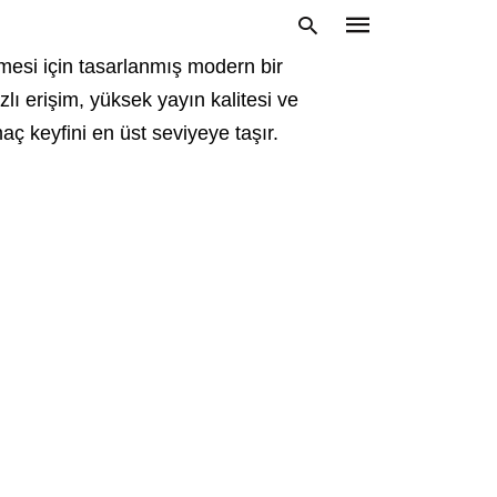
ite, spor severlerin canlı maç
mesi için tasarlanmış modern bir
lı erişim, yüksek yayın kalitesi ve
aç keyfini en üst seviyeye taşır.
Type
your
search
query
and
hit
enter: