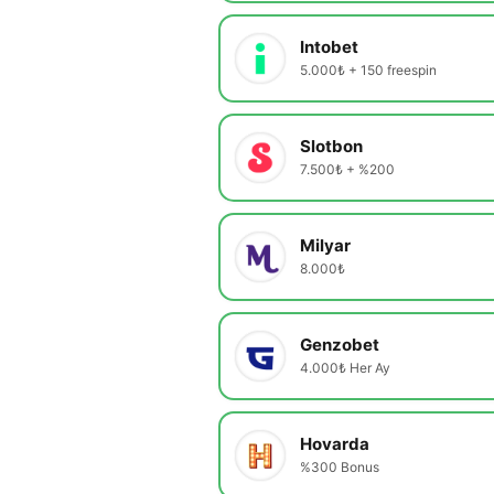
Intobet
5.000₺ + 150 freespin
Slotbon
7.500₺ + %200
Milyar
8.000₺
Genzobet
4.000₺ Her Ay
Hovarda
%300 Bonus